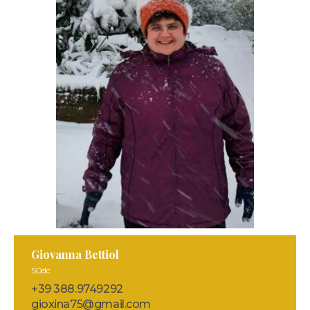
Giovanna Bettiol
SOdc
+39 388.9749292
gioxina75@gmail.com