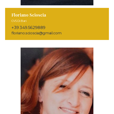
Floriano Scioscia
CVS Di Bari
+39 349.5629889
floriano.scioscia@gmail.com