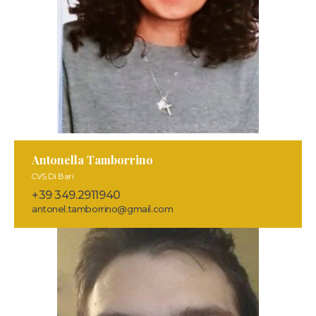
Antonella Tamborrino
CVS Di Bari
+39 349.2911940
antonel.tamborrino@gmail.com