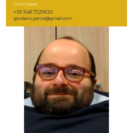
CVS Di Grosseto
+39 348.7229633
giordano.garosi@gmail.com