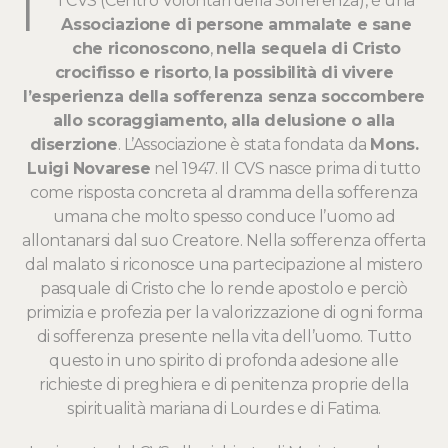
I
l CVS (Centro Volontari della Sofferenza), è una
Associazione di persone ammalate e sane
che riconoscono
,
nella sequela di Cristo
crocifisso e risorto
,
la possibilità di vivere
l’esperienza della sofferenza senza soccombere
allo scoraggiamento, alla delusione o alla
diserzione
. L’Associazione è stata fondata da
Mons.
Luigi Novarese
nel 1947. Il CVS nasce prima di tutto
come risposta concreta al dramma della sofferenza
umana che molto spesso conduce l’uomo ad
allontanarsi dal suo Creatore. Nella sofferenza offerta
dal malato si riconosce una partecipazione al mistero
pasquale di Cristo che lo rende apostolo e perciò
primizia e profezia per la valorizzazione di ogni forma
di sofferenza presente nella vita dell’uomo. Tutto
questo in uno spirito di profonda adesione alle
richieste di preghiera e di penitenza proprie della
spiritualità mariana di Lourdes e di Fatima.