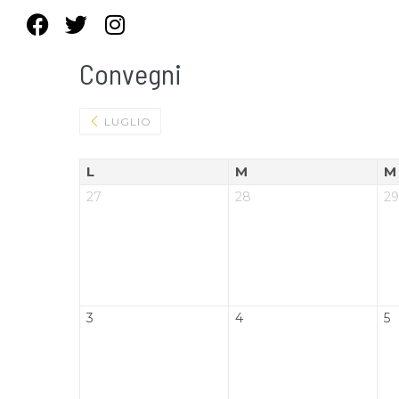
Convegni
LUGLIO
L
M
M
27
28
29
3
4
5