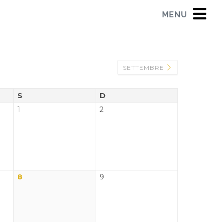
MENU
SETTEMBRE
S
D
1
2
8
9