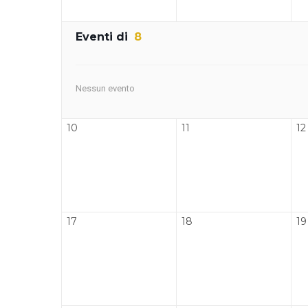
Eventi di
8
Nessun evento
10
11
12
17
18
19