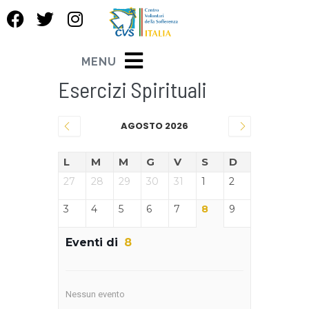
MENU
Esercizi Spirituali
AGOSTO 2026
L
M
M
G
V
S
D
27
28
29
30
31
1
2
3
4
5
6
7
8
9
Eventi di
8
Nessun evento