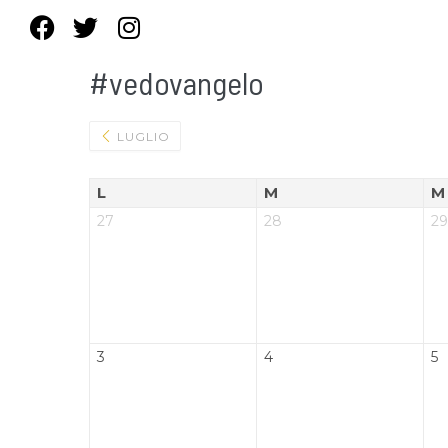
#vedovangelo
LUGLIO
L
M
M
27
28
29
3
4
5