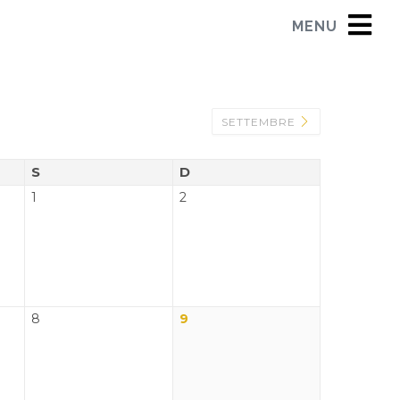
MENU
SETTEMBRE
S
D
1
2
8
9