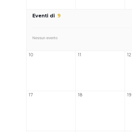
Eventi di
9
Nessun evento
10
11
12
17
18
19