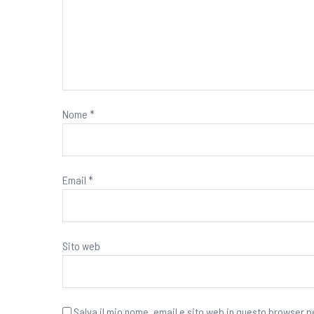
Nome
*
Email
*
Sito web
Salva il mio nome, email e sito web in questo browser 